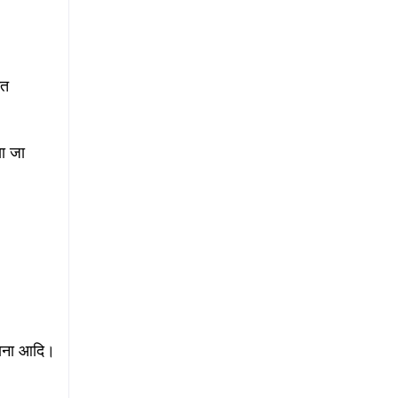
ित
या जा
कराना आदि।